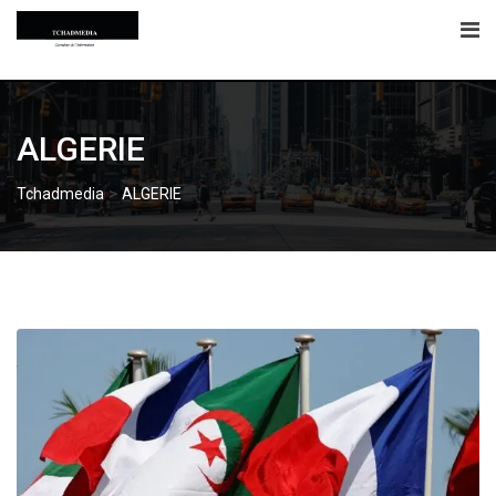
Skip
to
content
ALGERIE
>
Tchadmedia
ALGERIE