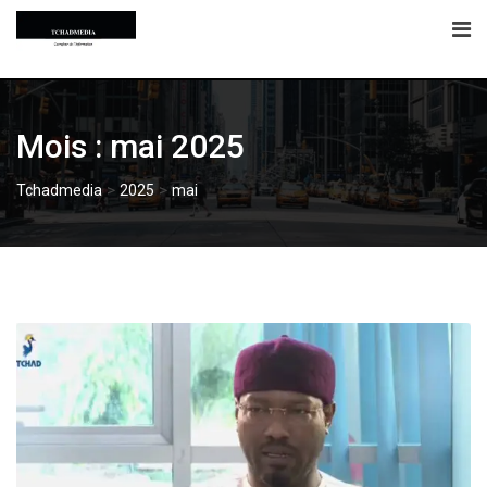
Skip
to
content
Mois :
mai 2025
>
>
Tchadmedia
2025
mai