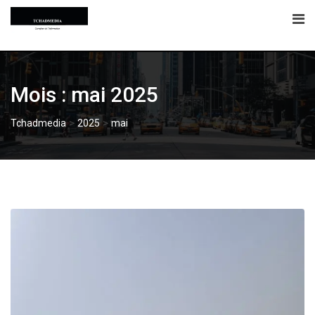
Skip
to
content
Mois :
mai 2025
>
>
Tchadmedia
2025
mai