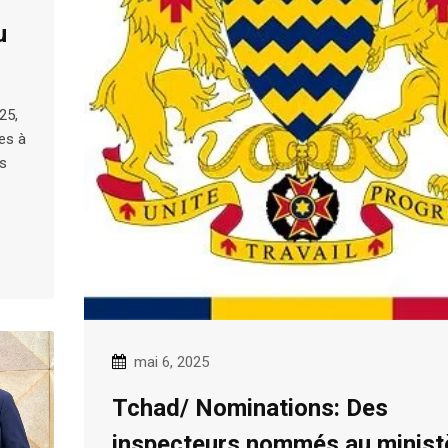
u
25,
es à
es
mai 6, 2025
Tchad/ Nominations: Des
inspecteurs nommés au minist