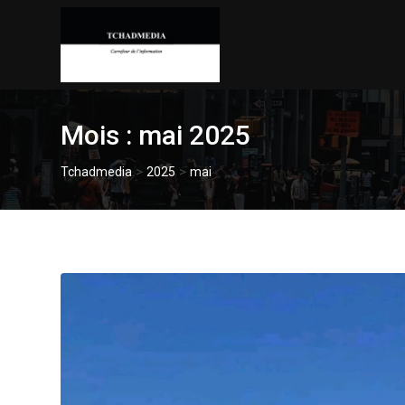
Skip
to
content
Mois :
mai 2025
>
>
Tchadmedia
2025
mai