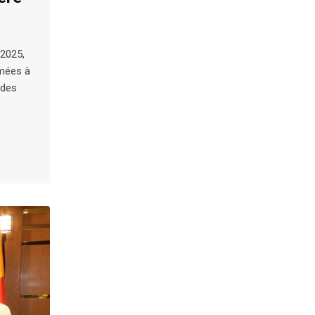
2025,
mmées à
 des