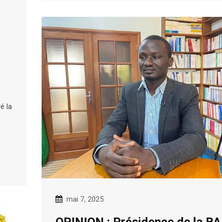
é la
mai 7, 2025
OPINION : Présidence de la BA