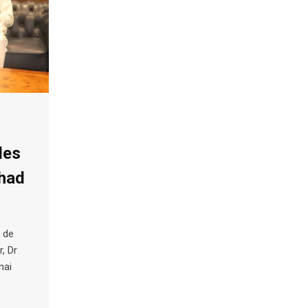
des
chad
, de
r, Dr
mai