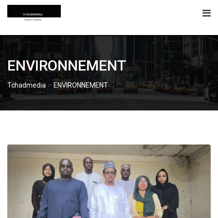
Skip
to
content
ENVIRONNEMENT
>
Tchadmedia
ENVIRONNEMENT