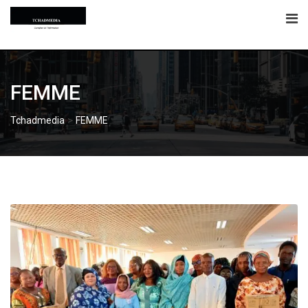
Skip
to
content
FEMME
>
Tchadmedia
FEMME