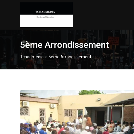
Skip
to
content
5ème Arrondissement
>
Tchadmedia
5ème Arrondissement