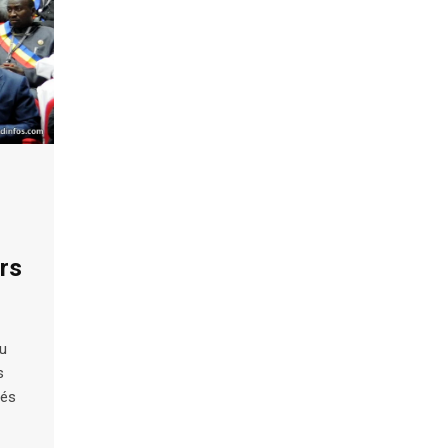
urs
du
s
tés