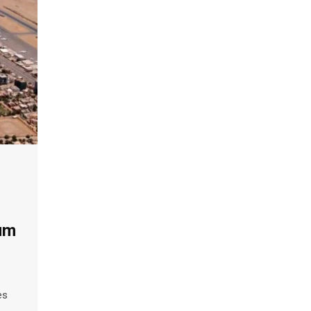
oum
es