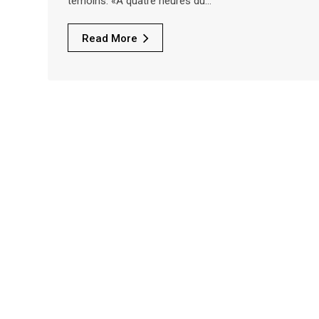
témoins. «À quatre heures du…
Read More