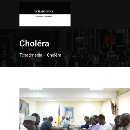
Skip
to
content
Choléra
>
Tchadmedia
Choléra