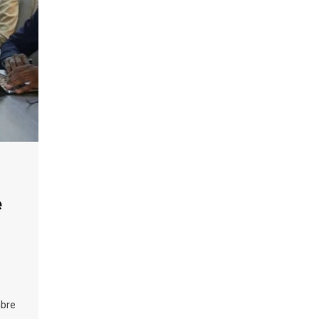
e
mbre