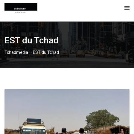
Skip
to
content
EST du Tchad
>
Tchadmedia
EST du Tchad