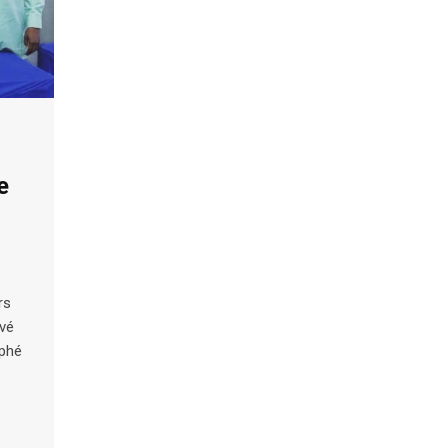
e
rs
rvé
aphé