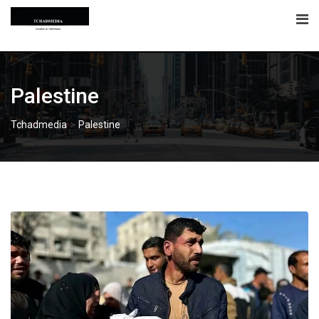
Skip
to
content
Palestine
>
Tchadmedia
Palestine