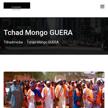
Skip
to
content
Tchad Mongo GUERA
>
Tchadmedia
Tchad Mongo GUERA