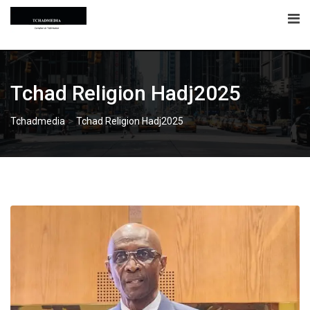
Skip
to
content
Tchad Religion Hadj2025
>
Tchadmedia
Tchad Religion Hadj2025