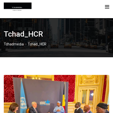
Skip
to
content
Tchad_HCR
>
Tchadmedia
Tchad_HCR