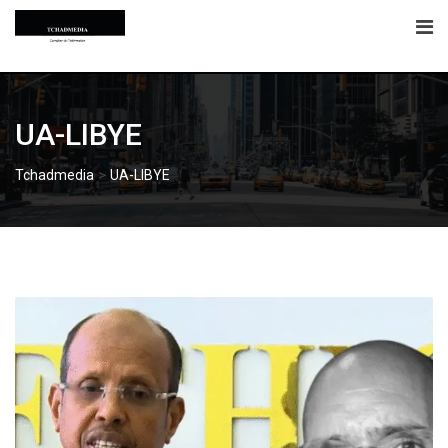
Skip
to
content
UA-LIBYE
>
Tchadmedia
UA-LIBYE