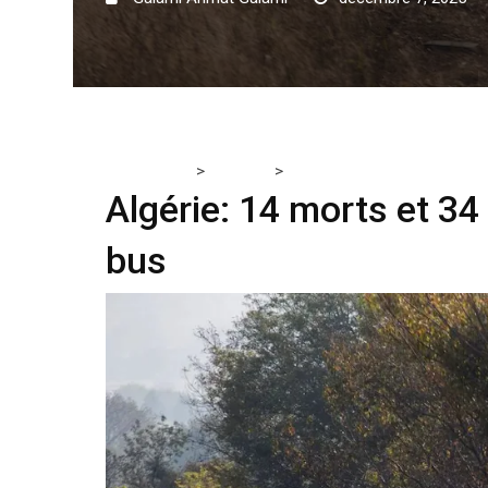
>
>
Tchadmedia
AFRIQUE
Algérie: 14 morts et 34 bles
Algérie: 14 morts et 3
bus