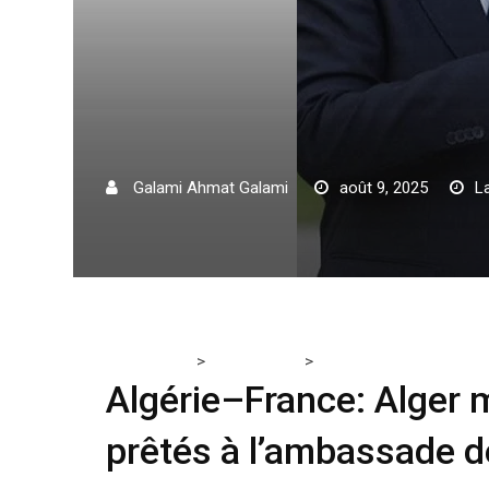
Galami Ahmat Galami
août 9, 2025
L
>
>
Tchadmedia
ACTUALITÉS
Algérie–France: Alger me
Algérie–France: Alger m
prêtés à l’ambassade d