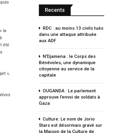
epuis
Recents
RDC : au moins 13 civils tués
« la
dans une attaque attribuée
à
aux ADF
t été
es
N’Djamena : le Corps des
Bénévoles, une dynamique
citoyenne au service de la
jet »,
capitale
OUGANDA : Le parlement
atives
approuve l’envoi de soldats à
Gaza
Culture: Le nom de Jorio
Stars est désormais gravé sur
la Maison de la Culture de