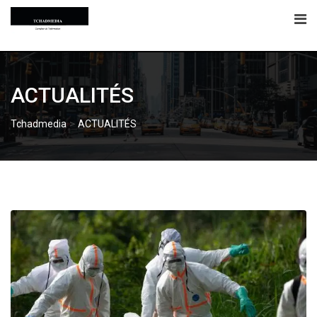
Skip
to
content
ACTUALITÉS
>
Tchadmedia
ACTUALITÉS