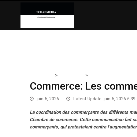
Skip
to
content
>
>
Tchadmedia
ACTUALITÉS
Commerce: Les commerça
Commerce: Les commer
juin 5, 2026
Latest Update: juin 5, 2026 6:3
La coordination des commerçants des différents marc
Chambre de commerce. Cette communication fait suite
commerçants, qui protestaient contre l’augmentation 