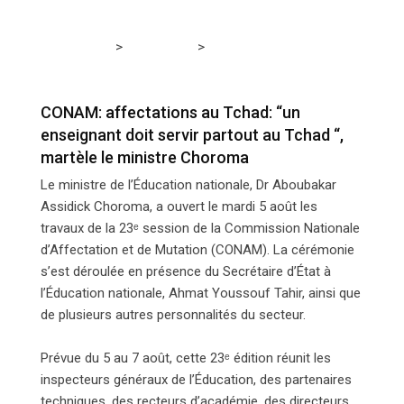
>
>
Tchadmedia
EDUCATION
CONAM: affectations au
Tchad: “un enseignant doit servir partout au Tchad “,
martèle le ministre Choroma
CONAM: affectations au Tchad: “un
enseignant doit servir partout au Tchad “,
martèle le ministre Choroma
Le ministre de l’Éducation nationale, Dr Aboubakar
Assidick Choroma, a ouvert le mardi 5 août les
travaux de la 23ᵉ session de la Commission Nationale
d’Affectation et de Mutation (CONAM). La cérémonie
s’est déroulée en présence du Secrétaire d’État à
l’Éducation nationale, Ahmat Youssouf Tahir, ainsi que
de plusieurs autres personnalités du secteur.
Prévue du 5 au 7 août, cette 23ᵉ édition réunit les
inspecteurs généraux de l’Éducation, des partenaires
techniques, des recteurs d’académie, des directeurs