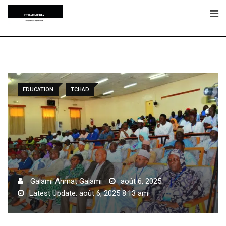
Skip
to
content
EDUCATION
TCHAD
Galami Ahmat Galami
août 6, 2025
Latest Update: août 6, 2025 8:13 am