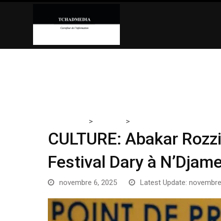
Skip
to
content
>
>
Tchadmedia
A LA UNE
CULTURE: Abakar Rozzi Teguil
CULTURE: Abakar Rozzi T
Festival Dary à N’Djam
novembre 6, 2025
Latest Update: novembre