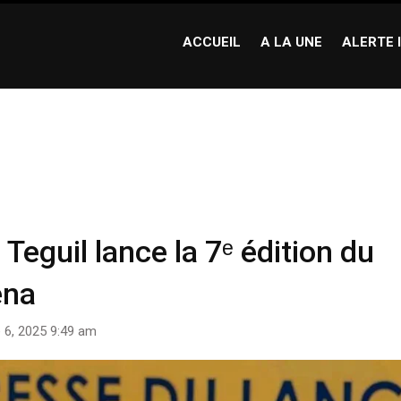
ACCUEIL
A LA UNE
ALERTE 
 lance la 7ᵉ édition du Festival Dary à N’Djamena
eguil lance la 7ᵉ édition du
ena
 6, 2025 9:49 am