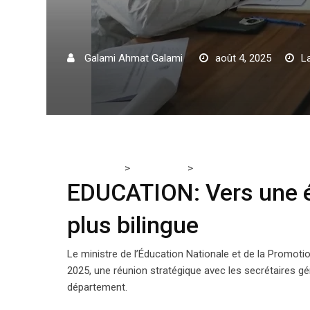
Galami Ahmat Galami
août 4, 2025
L
>
>
Tchadmedia
EDUCATION
EDUCATION: Vers une école
EDUCATION: Vers une éc
plus bilingue
Le ministre de l’Éducation Nationale et de la Promoti
2025, une réunion stratégique avec les secrétaires gé
département.