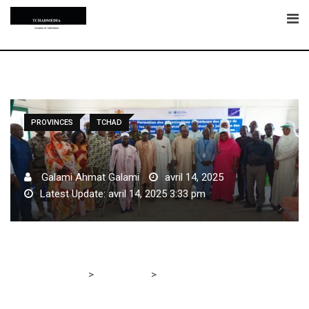
Skip
to
content
PROVINCES
TCHAD
Galami Ahmat Galami
avril 14, 2025
Latest Update: avril 14, 2025 3:33 pm
>
>
Tchadmedia
PROVINCES
GUÉRA : Lancement d’un
atelier de formation sur la protection des victimes et
témoins de violations des droits humains à Mongo