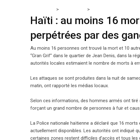
>
>
Tchadmedia
ACTUALITÉS
Haïti : au moins 16 mort
Haïti : au moins 16 mor
perpétrées par des ga
Au moins 16 personnes ont trouvé la mort et 10 autre
“Gran Grif” dans le quartier de Jean Denis, dans la régio
autorités locales estimaient le nombre de morts à en
Les attaques se sont produites dans la nuit de samed
matin, ont rapporté les médias locaux.
Selon ces informations, des hommes armés ont tiré s
forçant un grand nombre de personnes à fuir et caus
La Police nationale haïtienne a déclaré que 16 morts
actuellement disponibles. Les autorités ont indiqué que
certaines zones restent difficiles d’accès et tous les