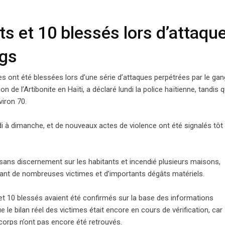
s et 10 blessés lors d’attaques perpétrées par des gangs
ts et 10 blessés lors d’attaqu
ngs
s ont été blessées lors d’une série d’attaques perpétrées par le gan
n de l’Artibonite en Haïti, a déclaré lundi la police haïtienne, tandis 
viron 70.
i à dimanche, et de nouveaux actes de violence ont été signalés tôt 
ans discernement sur les habitants et incendié plusieurs maisons,
ant de nombreuses victimes et d’importants dégâts matériels.
 et 10 blessés avaient été confirmés sur la base des informations
 le bilan réel des victimes était encore en cours de vérification, car
 corps n’ont pas encore été retrouvés.