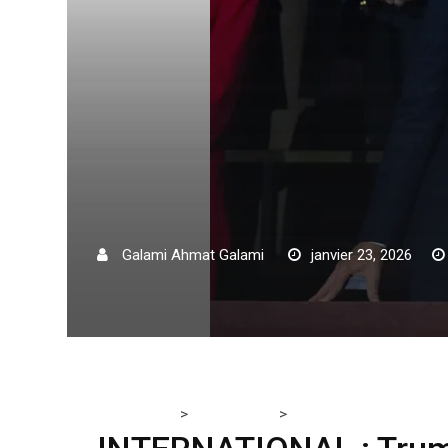
Galami Ahmat Galami
janvier 23, 2026
>
>
Tchadmedia
ACTUALITÉS
INTERNATIONAL : Trump ret