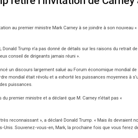
retire l’invitation de Carney
itation au premier ministre Mark Carney à se joindre à son nouveau «
 Donald Trump n’a pas donné de détails sur les raisons du retrait de
gieux conseil de dirigeants jamais réuni ».
ononcé un discours largement salué au Forum économique mondial de
 ordre mondial était révolu et a exhorté les puissances moyennes à s’u
ndes puissances.
 du premier ministre et a déclaré que M. Carney n’était pas «
pas très reconnaissant », a déclaré Donald Trump. « Mais ils devraient n
ts-Unis. Souvenez-vous-en, Mark, la prochaine fois que vous ferez d