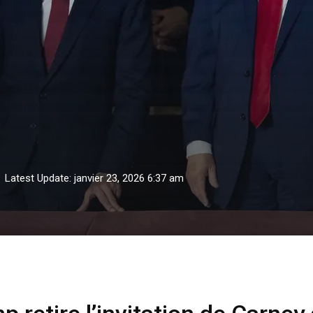
Latest Update: janvier 23, 2026 6:37 am
ire l’invitation de Carney au « Conseil de paix »