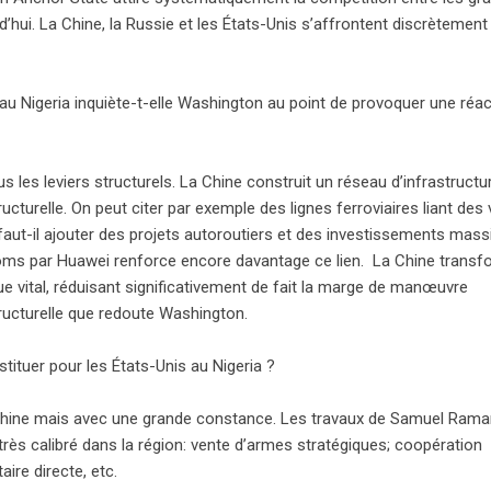
hui. La Chine, la Russie et les États-Unis s’affrontent discrètement
 au Nigeria inquiète-t-elle Washington au point de provoquer une réac
 les leviers structurels. La Chine construit un réseau d’infrastructu
turelle. On peut citer par exemple des lignes ferroviaires liant des v
t-il ajouter des projets autoroutiers et des investissements mass
écoms par Huawei renforce encore davantage ce lien. La Chine trans
ue vital, réduisant significativement de fait la marge de manœuvre
ructurelle que redoute Washington.
stituer pour les États-Unis au Nigeria ?
la Chine mais avec une grande constance. Les travaux de Samuel Rama
ès calibré dans la région: vente d’armes stratégiques; coopération
ire directe, etc.