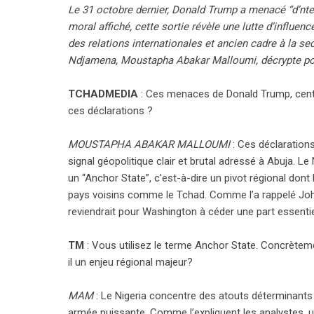
Le 31 octobre dernier, Donald Trump a menacé “d’nter
moral affiché, cette sortie révèle une lutte d’influen
des relations internationales et ancien cadre à la s
Ndjamena, Moustapha Abakar Malloumi, décrypte po
TCHADMEDIA
: Ces menaces de Donald Trump, centrée
ces déclarations ?
MOUSTAPHA ABAKAR MALLOUMI
: Ces déclarations
signal géopolitique clair et brutal adressé à Abuja. Le
un “Anchor State”, c’est-à-dire un pivot régional dont 
pays voisins comme le Tchad. Comme l’a rappelé John
reviendrait pour Washington à céder une part essenti
TM
: Vous utilisez le terme Anchor State. Concrètemen
il un enjeu régional majeur?
MAM
: Le Nigeria concentre des atouts déterminants
armée puissante. Comme l’expliquent les analystes, 