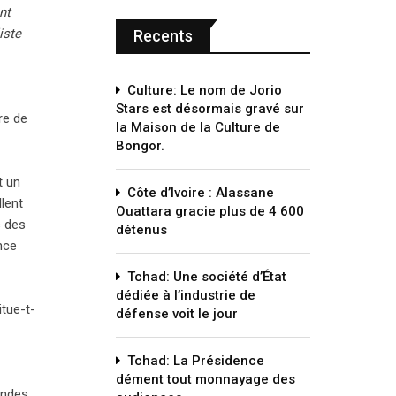
nt
iste
Recents
Culture: Le nom de Jorio
Stars est désormais gravé sur
re de
la Maison de la Culture de
Bongor.
t un
Côte d’Ivoire : Alassane
llent
Ouattara gracie plus de 4 600
s des
détenus
nce
Tchad: Une société d’État
dédiée à l’industrie de
itue-t-
défense voit le jour
Tchad: La Présidence
dément tout monnayage des
andes