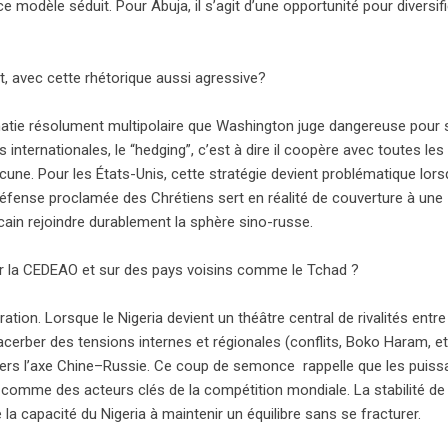
e modèle séduit. Pour Abuja, il s’agit d’une opportunité pour diversif
, avec cette rhétorique aussi agressive?
matie résolument multipolaire que Washington juge dangereuse pour 
s internationales, le “hedging”, c’est à dire il coopère avec toutes les
une. Pour les États-Unis, cette stratégie devient problématique lor
défense proclamée des Chrétiens sert en réalité de couverture à une
icain rejoindre durablement la sphère sino-russe.
sur la CEDEAO et sur des pays voisins comme le Tchad ?
uration. Lorsque le Nigeria devient un théâtre central de rivalités entre
acerber des tensions internes et régionales (conflits, Boko Haram, et
 vers l’axe Chine–Russie. Ce coup de semonce rappelle que les puis
 comme des acteurs clés de la compétition mondiale. La stabilité de
 la capacité du Nigeria à maintenir un équilibre sans se fracturer.