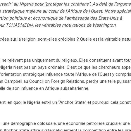
venir” au Nigeria pour “protéger les chrétiens”. Au-delà de l’argume
ce stratégique majeure au cœur de l’Afrique de l’Ouest. Notre spécial
ection politique et économique de l’ambassade des États-Unis à
ur TCHADMEDIA les véritables motivations de Washington.
s sur la religion, sont-elles crédibles ? Quelle est la véritable natu
 ne relèvent pas uniquement du religieux. Elles constituent avant tou
 Nigeria n’est pas un pays ordinaire. C’est ce que les chercheurs appe
l’orientation stratégique influence toute l’Afrique de l’Ouest y compri
 Campbell au Council on Foreign Relations, perdre une telle puissa
elle de son influence en Afrique subsaharienne.
t, en quoi le Nigeria est-il un “Anchor State” et pourquoi cela const
 : une démographie colossale, une économie pétrolière cruciale, une
un Anchor State attire systématiquement la compétition entre les gr