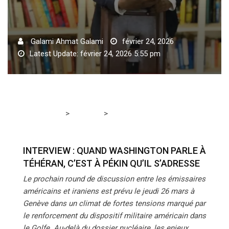
Galami Ahmat Galami
février 24, 2026
Latest Update: février 24, 2026 5:55 pm
>
>
Tchadmedia
A LA UNE
INTERVIEW : QUAND
WASHINGTON PARLE À TÉHÉRAN, C’EST À PÉKIN QU’IL
S’ADRESSE
INTERVIEW : QUAND WASHINGTON PARLE À
TÉHÉRAN, C’EST À PÉKIN QU’IL S’ADRESSE
Le prochain round de discussion entre les émissaires
américains et iraniens est prévu le jeudi 26 mars à
Genève dans un climat de fortes tensions marqué par
le renforcement du dispositif militaire américain dans
le Golfe. Au-delà du dossier nucléaire, les enjeux