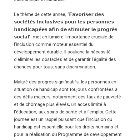
Le thème de cette année, “𝗙𝗮𝘃𝗼𝗿𝗶𝘀𝗲𝗿 𝗱𝗲𝘀
𝘀𝗼𝗰𝗶𝗲́𝘁𝗲́𝘀 𝗶𝗻𝗰𝗹𝘂𝘀𝗶𝘃𝗲𝘀 𝗽𝗼𝘂𝗿 𝗹𝗲𝘀 𝗽𝗲𝗿𝘀𝗼𝗻𝗻𝗲𝘀
𝗵𝗮𝗻𝗱𝗶𝗰𝗮𝗽𝗲́𝗲𝘀 𝗮𝗳𝗶𝗻 𝗱𝗲 𝘀𝘁𝗶𝗺𝘂𝗹𝗲𝗿 𝗹𝗲 𝗽𝗿𝗼𝗴𝗿𝗲̀𝘀
𝘀𝗼𝗰𝗶𝗮𝗹”, met en lumière l’importance cruciale de
l’inclusion comme moteur essentiel du
développement durable. Il souligne la nécessité
d’éliminer les obstacles et de garantir l’égalité des
chances pour tous, sans discrimination.
Malgré des progrès significatifs, les personnes en
situation de handicap sont toujours confrontées à
des défis majeurs, notamment des taux de pauvreté
et de chômage plus élevés, un accès limité à
l’éducation, aux soins de santé et à l’emploi. Cette
journée est un rappel puissant que l’inclusion du
handicap est essentielle pour les droits humains et
pour la réalisation du Programme de développement