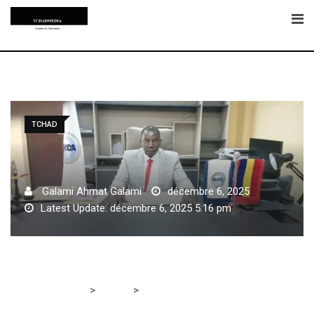
Skip
to
content
TCHAD
Galami Ahmat Galami
décembre 6, 2025
Latest Update: décembre 6, 2025 5:16 pm
>
>
Tchadmedia
TCHAD
Justice: Youssouf Tom
suspend trois magistrats pour manquement à leurs