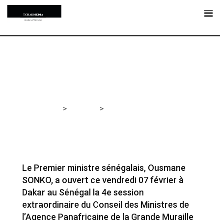
Skip
to
content
>
>
Tchadmedia
A LA UNE
Le Premier ministre
sénégalais, Ousmane SONKO, a ouvert ce vendredi 07
février à Dakar au Sénégal la 4e session extraordinaire
du Conseil des Ministres de l’Agence Panafricaine de la
Grande Muraille Verte.
Le Premier ministre sénégalais, Ousmane
SONKO, a ouvert ce vendredi 07 février à
Dakar au Sénégal la 4e session
extraordinaire du Conseil des Ministres de
l’Agence Panafricaine de la Grande Muraille