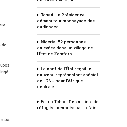
défense voit le jour
Tchad: La Présidence
dément tout monnayage des
ara
audiences
Nigeria: 52 personnes
n de
enlevées dans un village de
l’État de Zamfara
roupes
Le chef de l’État reçoit le
irigé
nouveau représentant spécial
de l’ONU pour l’Afrique
centrale
Est du Tchad: Des milliers de
réfugiés menacés par la faim
armée.