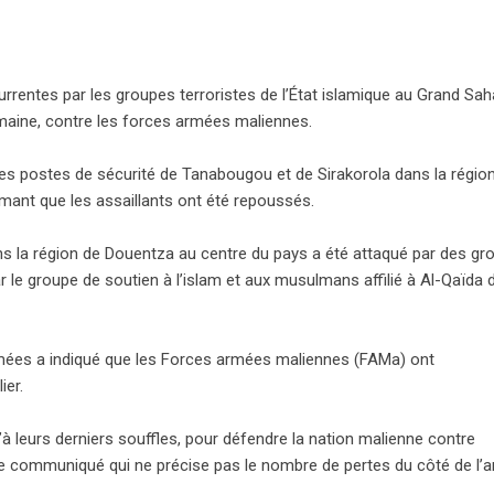
urrentes par les groupes terroristes de l’État islamique au Grand Sah
maine, contre les forces armées maliennes.
é les postes de sécurité de Tanabougou et de Sirakorola dans la régio
rmant que les assaillants ont été repoussés.
dans la région de Douentza au centre du pays a été attaqué par des g
 le groupe de soutien à l’islam et aux musulmans affilié à Al-Qaïda d
rmées a indiqué que les Forces armées maliennes (FAMa) ont
ier.
 leurs derniers souffles, pour défendre la nation malienne contre
 le communiqué qui ne précise pas le nombre de pertes du côté de l’