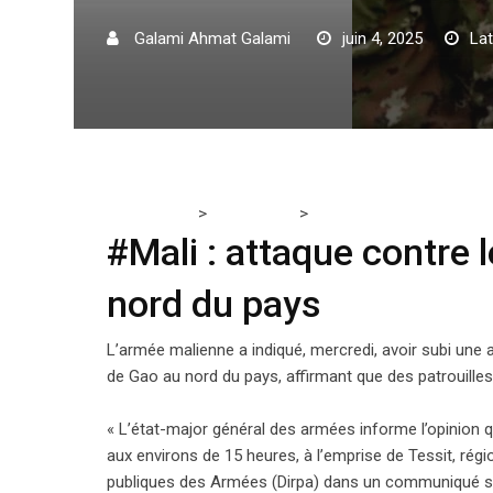
Galami Ahmat Galami
juin 4, 2025
Lat
>
>
Tchadmedia
INSÉCURITÉ
#Mali : attaque contre le 
#Mali : attaque contre l
nord du pays
L’armée malienne a indiqué, mercredi, avoir subi une a
de Gao au nord du pays, affirmant que des patrouilles
« L’état-major général des armées informe l’opinion q
aux environs de 15 heures, à l’emprise de Tessit, régio
publiques des Armées (Dirpa) dans un communiqué sou