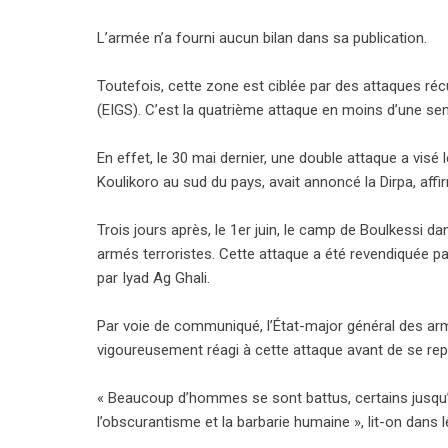
L’armée n’a fourni aucun bilan dans sa publication.
Toutefois, cette zone est ciblée par des attaques réc
(EIGS). C’est la quatrième attaque en moins d’une se
En effet, le 30 mai dernier, une double attaque a vis
Koulikoro au sud du pays, avait annoncé la Dirpa, affi
Trois jours après, le 1er juin, le camp de Boulkessi 
armés terroristes. Cette attaque a été revendiquée par
par Iyad Ag Ghali.
Par voie de communiqué, l’État-major général des a
vigoureusement réagi à cette attaque avant de se repl
« Beaucoup d’hommes se sont battus, certains jusqu’à
l’obscurantisme et la barbarie humaine », lit-on dans