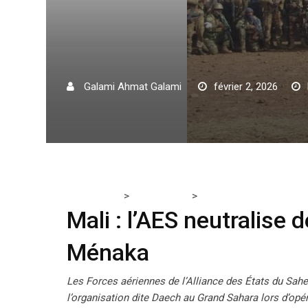
Galami Ahmat Galami
février 2, 2026
>
>
Tchadmedia
ACTUALITÉS
Mali : l’AES neutralise d
Mali : l’AES neutralise 
Ménaka
Les Forces aériennes de l’Alliance des États du Sahel
l’organisation dite Daech au Grand Sahara lors d’opé