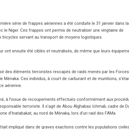
mière série de frappes aériennes a été conduite le 31 janvier dans l
ec le Niger. Ces frappes ont permis de neutraliser une vingtaine de
ux tricycles servant au transport de moyens logistiques.
 ont ensuite été ciblés et neutralisés, de même que leurs équipem
isé des éléments terroristes rescapés de raids menés par les Forces
e Ménaka. Ces individus, à court de carburant et de munitions, s’éta
ce aérienne.
rmé, à l’issue de recoupements effectués conformément aux procéd
t responsable terroriste. Il s’agit de Abou Alghabas Ichmali, cadre de 
zone d’Inatabakat, au nord de Ménaka, lors d’un raid des FAMa.
était impliqué dans de graves exactions contre les populations civile