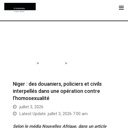
Skip
to
content
>
>
Tchadmedia
ACTUALITÉS
Niger : des douaniers,
policiers et civils interpellés dans une opération contre
l’homosexualité
Niger : des douaniers, policiers et civils
interpellés dans une opération contre
l’homosexualité
juillet 3, 2026
Latest Update: juillet 3, 2026 7:00 am
Selon le média Nouvelles Afrique, dans un article