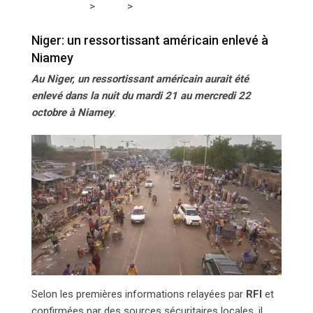
>
>
Tchadmedia
NIGER
Niger: un ressortissant américain
enlevé à Niamey
Niger: un ressortissant américain enlevé à
Niamey
Au Niger, un ressortissant américain aurait été
enlevé dans la nuit du mardi 21 au mercredi 22
octobre à Niamey
.
Selon les premières informations relayées par
RFI
et
confirmées par des sources sécuritaires locales, il