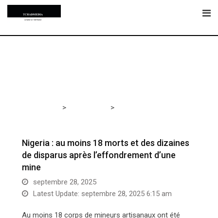
Skip
to
content
>
>
Tchadmedia
ACTUALITÉS
Nigeria : au moins 18
morts et des dizaines de disparus après l’effondrement
d’une mine
Nigeria : au moins 18 morts et des dizaines
de disparus après l’effondrement d’une
mine
septembre 28, 2025
Latest Update: septembre 28, 2025 6:15 am
Au moins 18 corps de mineurs artisanaux ont été