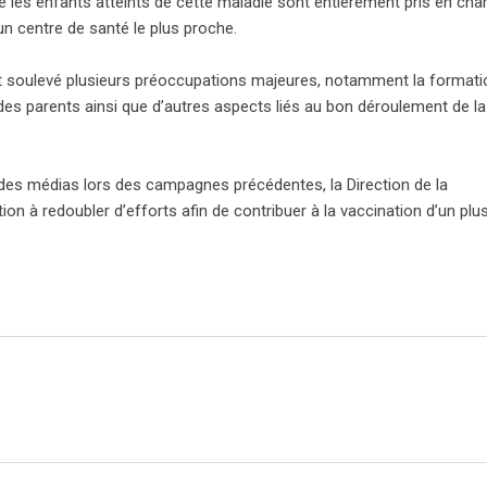
e les enfants atteints de cette maladie sont entièrement pris en cha
un centre de santé le plus proche.
 ont soulevé plusieurs préoccupations majeures, notamment la format
es parents ainsi que d’autres aspects liés au bon déroulement de la
des médias lors des campagnes précédentes, la Direction de la
ion à redoubler d’efforts afin de contribuer à la vaccination d’un plu