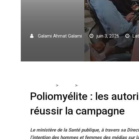
Galami Ahmat Galami
juin 3, 2026
Lat
>
>
Tchadmedia
TCHAD
Poliomyélite : les autorités mi
Poliomyélite : les auto
réussir la campagne
Le ministère de la Santé publique, à travers sa Direc
l’intention des hommes et femmes des médias sur la 