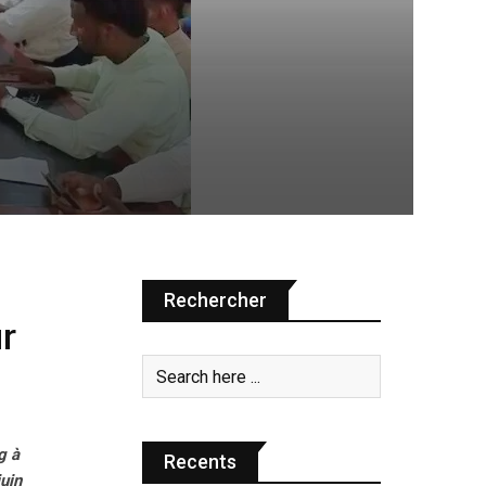
Rechercher
ur
g à
Recents
uin