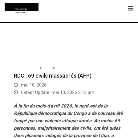
Skip
to
content
>
>
Tchadmedia
RDC
RDC : 69 civils massacrés (AFP)
RDC : 69 civils massacrés (AFP)
mai 10, 2026
Latest Update: mai 10, 2026 8:13 am
À la fin du mois d’avril 2026, le nord-est de la
République démocratique du Congo a de nouveau été
frappé par une violente attaque armée. Au moins 69
personnes, majoritairement des civils, ont été tuées
dans plusieurs villages de la province de l’Ituri, a