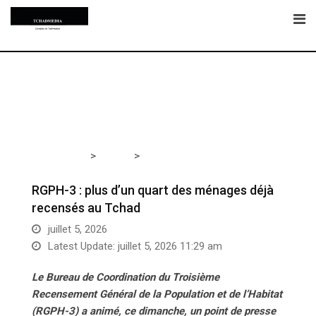
Skip
to
content
>
>
Tchadmedia
TCHAD
RGPH-3 : plus d’un quart des
ménages déjà recensés au Tchad
RGPH-3 : plus d’un quart des ménages déjà
recensés au Tchad
juillet 5, 2026
Latest Update: juillet 5, 2026 11:29 am
Le Bureau de Coordination du Troisième
Recensement Général de la Population et de l’Habitat
(RGPH-3) a animé, ce dimanche, un point de presse