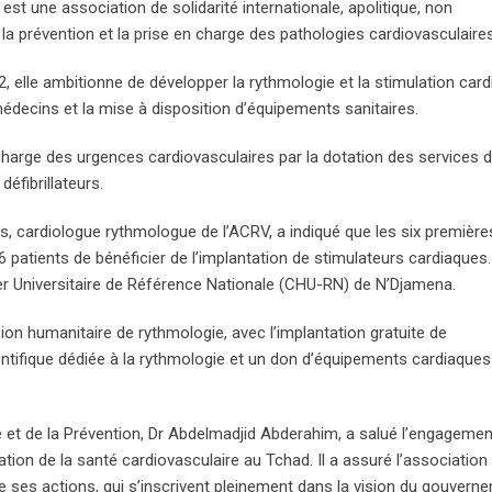
st une association de solidarité internationale, apolitique, non
 la prévention et la prise en charge des pathologies cardiovasculaires
2, elle ambitionne de développer la rythmologie et la stimulation car
édecins et la mise à disposition d’équipements sanitaires.
charge des urgences cardiovasculaires par la dotation des services 
éfibrillateurs.
as, cardiologue rythmologue de l’ACRV, a indiqué que les six première
 patients de bénéficier de l’implantation de stimulateurs cardiaques
ier Universitaire de Référence Nationale (CHU-RN) de N’Djamena.
ion humanitaire de rythmologie, avec l’implantation gratuite de
entifique dédiée à la rythmologie et un don d’équipements cardiaques
ue et de la Prévention, Dr Abdelmadjid Abderahim, a salué l’engagemen
ation de la santé cardiovasculaire au Tchad. Il a assuré l’association
ses actions, qui s’inscrivent pleinement dans la vision du gouvern