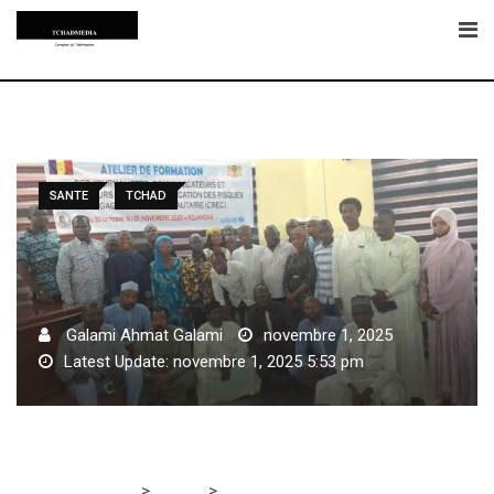
Skip
to
content
SANTE
TCHAD
Galami Ahmat Galami
novembre 1, 2025
Latest Update: novembre 1, 2025 5:53 pm
>
>
Tchadmedia
SANTE
Santé: Le ministère de la Santé