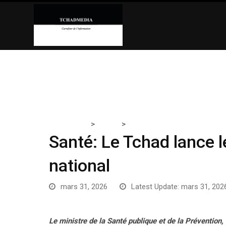
Skip
to
content
>
>
Tchadmedia
SANTE
Santé: Le Tchad lance le projet
Santé: Le Tchad lance l
national
mars 31, 2026
Latest Update: mars 31, 202
Le ministre de la Santé publique et de la Prévention