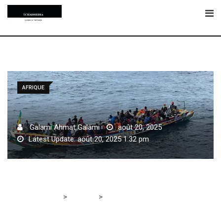
Skip
to
content
AFRIQUE
Galami Ahmat Galami
août 20, 2025
Latest Update: août 20, 2025 1:32 pm
>
>
Tchadmedia
AFRIQUE
Sénégal : une pirogue,
transportant 133 migrants, interceptée au large de
Dakar