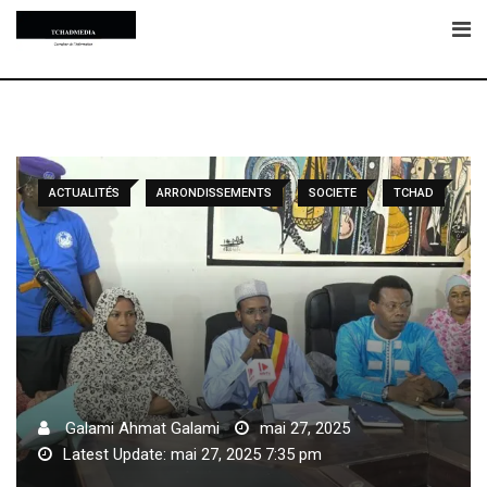
Skip
to
content
ACTUALITÉS
ARRONDISSEMENTS
SOCIETE
TCHAD
Galami Ahmat Galami
mai 27, 2025
Latest Update: mai 27, 2025 7:35 pm