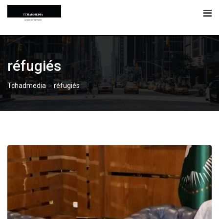
Skip
to
content
réfugiés
>
Tchadmedia
réfugiés