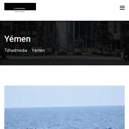
Skip
to
content
Yémen
>
Tchadmedia
Yémen