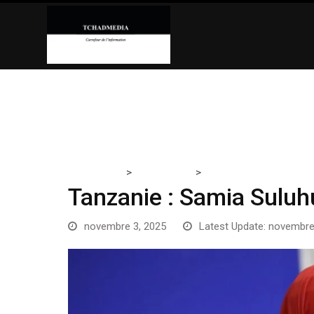
Skip
to
content
>
>
Tchadmedia
ACTUALITÉS
Tanzanie : Samia Suluhu
Tanzanie : Samia Suluh
novembre 3, 2025
Latest Update: novembre