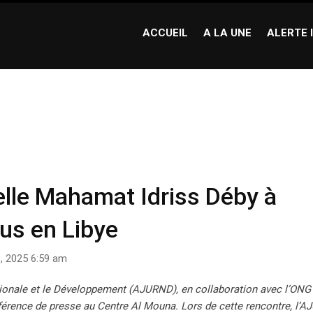
ACCUEIL
A LA UNE
ALERTE 
at Idriss Déby à sauver 19 jeunes détenus en Libye
le Mahamat Idriss Déby à
us en Libye
8, 2025 6:59 am
tionale et le Développement (AJURND), en collaboration avec l’ONG
érence de presse au Centre Al Mouna. Lors de cette rencontre, l’