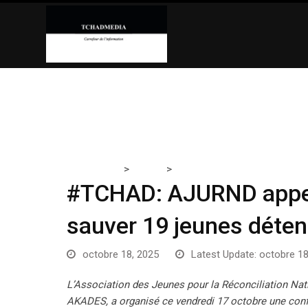
Skip
to
content
>
>
Tchadmedia
TCHAD
#TCHAD: AJURND appelle Maham
#TCHAD: AJURND appel
sauver 19 jeunes déten
octobre 18, 2025
Latest Update: octobre 1
L’Association des Jeunes pour la Réconciliation Na
AKADES, a organisé ce vendredi 17 octobre une conf