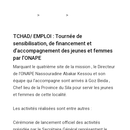
>
>
Tchadmedia
ACTUALITÉS
TCHAD/ EMPLOI :
Tournée de sensibilisation, de financement et
d’accompagnement des jeunes et femmes par l’ONAPE
TCHAD/ EMPLOI : Tournée de
sensibilisation, de financement et
d’accompagnement des jeunes et femmes
par l’ONAPE
Marquant le quatrième site de la mission , le Directeur
de l’ONAPE Nassouradine Abakar Kessou et son
équipe qui l’accompagne sont arrivés à Goz Beida ,
Chef lieu de la Province du Sila pour servir les jeunes
et femmes de cette localité.
Les activités réalisées sont entre autres :
Cérémonie de lancement officiel des activités
présidée par le Secrétaire Général représentant le